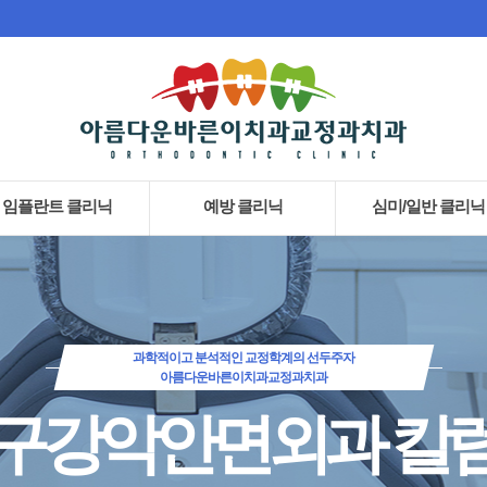
임플란트 클리닉
예방 클리닉
심미/일반 클리닉
오스템 임플란트
· AirFlow 스케일링
· 지르코니아 크라운
건강보험 임플란트
· 잇몸치료
· 라미네이트
뼈이식 임플란트
· 예방치료
· 치아미백
과학적이고 분석적인 교정학계의 선두주자
아름다운바른이치과교정과치과
· 충치치료
· 신경치료
구강악안면외과 칼
· 잇몸치료
· 스케일링