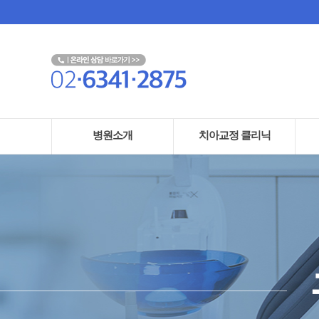
병원소개
치아교정 클리닉
· 교정전문치과
· 증상별 치료
· 
· 인사말 & 의료진 소개
· 연령별 치료
· 
· 진료시간 & 오시는길
· 장치별 치료
· 
· 병원 둘러보기
· 교정과연관된치료
· 디지털 장비 & 소독 관리
시스템
· 비급여 항목