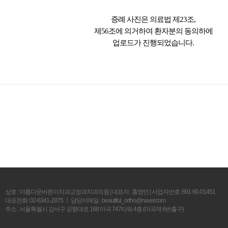
증례 사진은 의료법 제23조,
제56조에 의거하여 환자분의 동의하에
업로드가 진행되었습니다.
상호 : 아름다운바른이치과교정과치과의원 | 대표자 : 홍영민 | 사업자번호: 691-90-01451
대표전화: 02-6341-2875 ㅣ 담당이메일 : beautiful_ortho@naver.com
주소 : 서울특별시 강서구 공항대로 168 마곡 747타워 4층 (마곡역 6번출구)