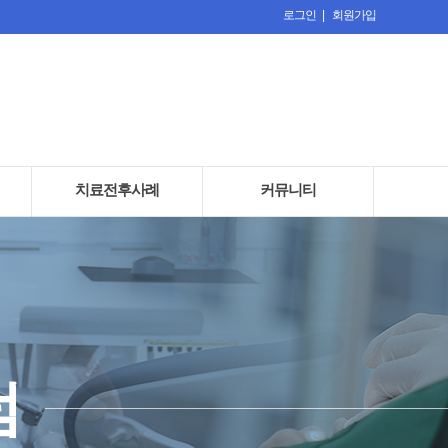
로그인 |
회원가입
치료전후사례
커뮤니티
· 치료전후사례
· 언론보도
· 치료후기
· 온라인상담
· 공지사항
· 치과교정과 칼럼
· 구강악안면외과 칼럼
럼
· 치과보존과 칼럼
· 치주과 칼럼