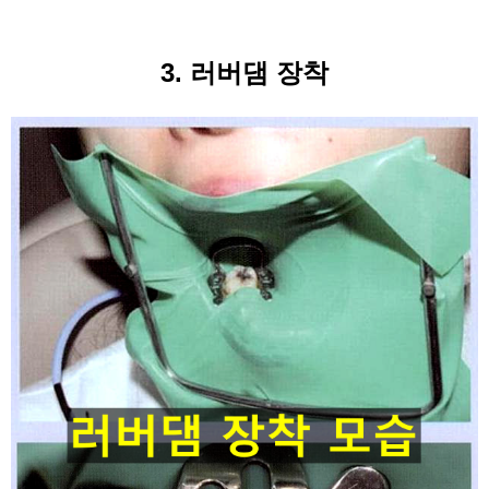
3. 러버댐 장착